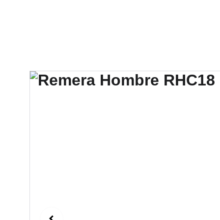
Hotel V
CocoPark
Leandro