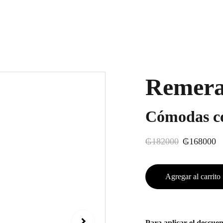
Remer
Cómodas co
₲182000
₲168000
Agregar al carrito
Para aplicar el desc