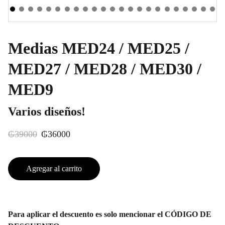
Medias MED24 / MED25 /
MED27 / MED28 / MED30 /
MED9
Varios diseños!
₲39000
₲36000
Agregar al carrito
Para aplicar el descuento es solo mencionar el CÓDIGO DE