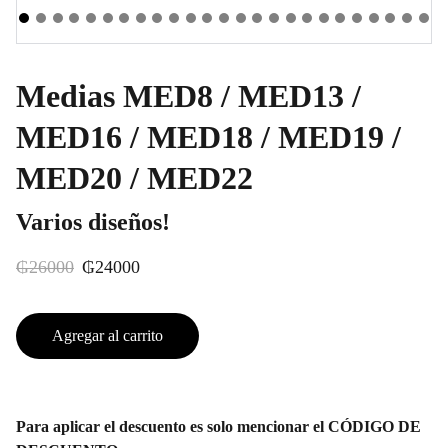
Medias MED8 / MED13 /
MED16 / MED18 / MED19 /
MED20 / MED22
Varios diseños!
₲26000
₲24000
Agregar al carrito
Para aplicar el descuento es solo mencionar el CÓDIGO DE