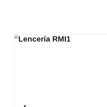
Hotel V
CocoPark
Leandro