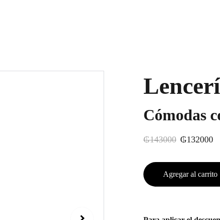
Lencer
Cómodas co
₲143000
₲132000
Agregar al carrito
Para aplicar el desc