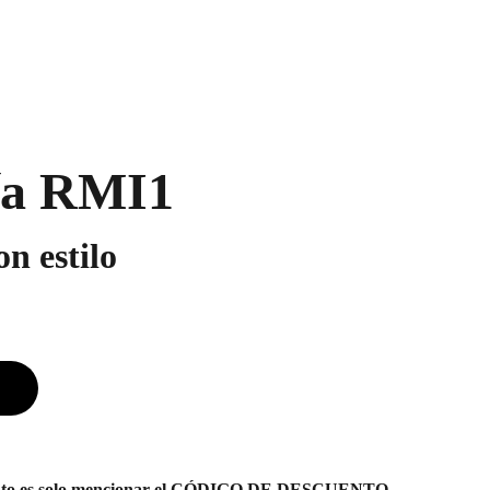
ía RMI1
n estilo
uento es solo mencionar el CÓDIGO DE DESCUENTO.