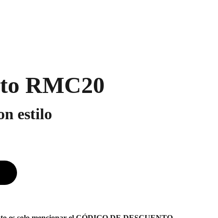
nto RMC20
n estilo
uento es solo mencionar el CÓDIGO DE DESCUENTO.