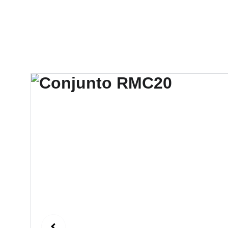
Hotel V
CocoPark
Leandro