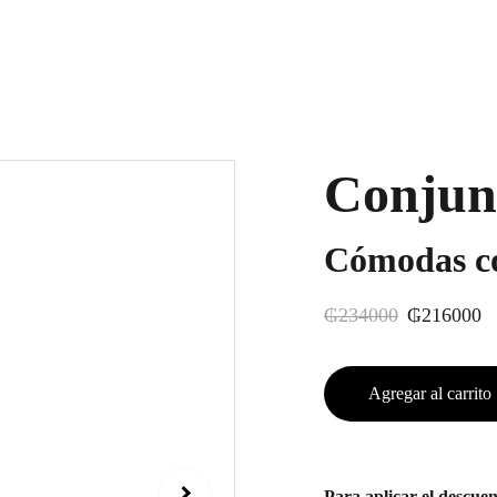
Conju
Cómodas co
₲234000
₲216000
Agregar al carrito
Para aplicar el desc