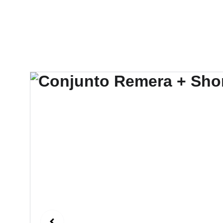
Hotel V
CocoPark
Leandro