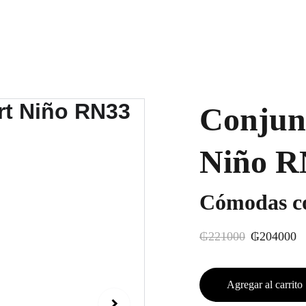
Conjun
Niño R
Cómodas co
₲221000
₲204000
Agregar al carrito