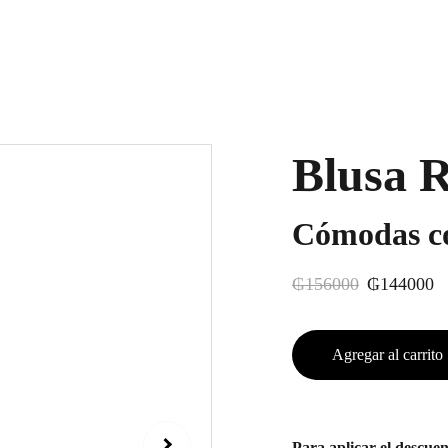
Blusa
Cómodas co
₲156000
₲144000
Agregar al carrito
Para aplicar el desc