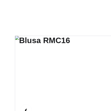
Hotel V
CocoPark
Leandro