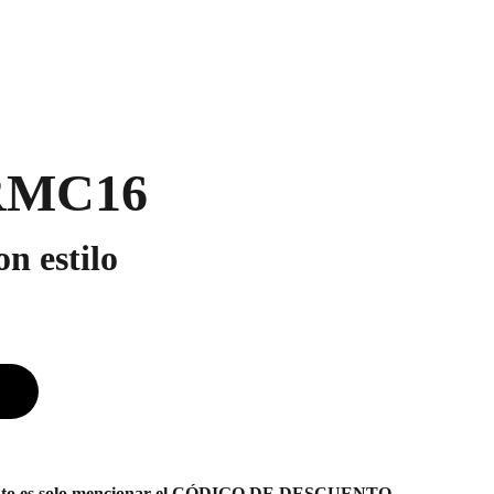
 RMC16
n estilo
uento es solo mencionar el CÓDIGO DE DESCUENTO.